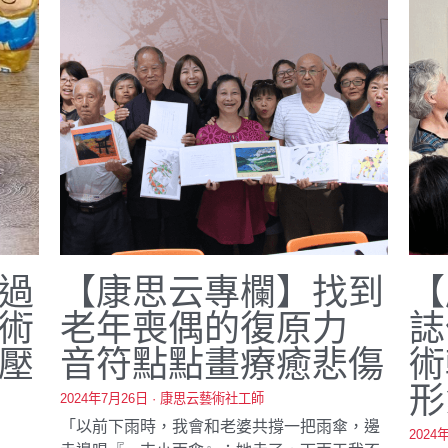
過
【康思云專欄】找到
【
術
老年喪偶的復原力
誌
壓
音符點點畫療癒悲傷
術
形
2024年7月26日
·
康思云藝術社工師
「以前下雨時，我會和老婆共撐一把雨傘，邊
2024