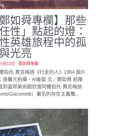
鄭如舜專欄】那些
任性」點起的燈：
性英雄旅程中的孤
與光亮
年5月13日
·
鄭如舜專欄
阿爾伯托·賈克梅迪《行走的人》1964 圖片
：張馨元拍攝，AI後製 文／鄭如舜 前陣
我到富邦美術館欣賞阿爾伯托·賈克梅迪
bertoGiacometti）著名的存在主義雕...