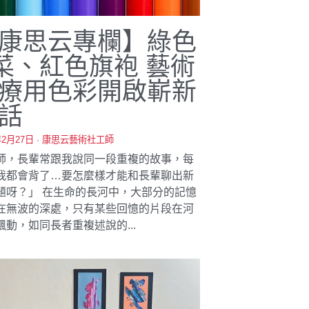
康思云專欄】綠色
菜、紅色旗袍 藝術
療用色彩開啟嶄新
話
年2月27日
·
康思云藝術社工師
師，長輩常跟我說同一段重複的故事，每
我都會背了…要怎麼樣才能和長輩聊出新
題呀？」 在生命的長河中，大部分的記憶
在無波的深處，只有某些回憶的片段在河
飄動，如同長者重複述說的...