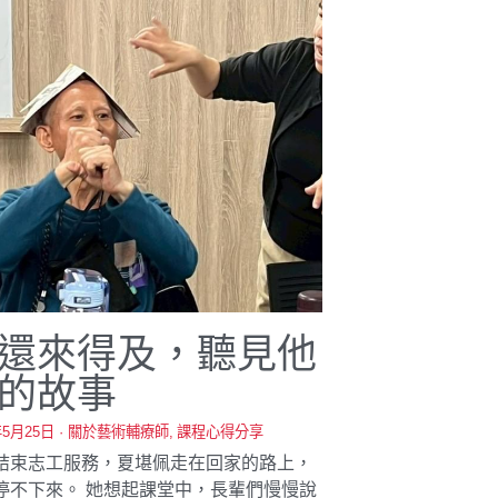
還來得及，聽見他
的故事
年5月25日
·
關於藝術輔療師,
課程心得分享
結束志工服務，夏堪佩走在回家的路上，
停不下來。 她想起課堂中，長輩們慢慢說