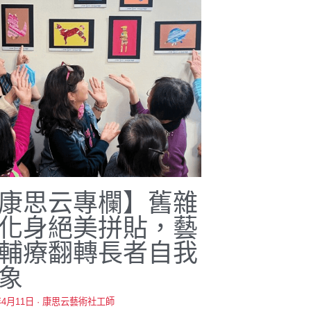
康思云專欄】舊雜
化身絕美拼貼，藝
輔療翻轉長者自我
象
年4月11日
·
康思云藝術社工師