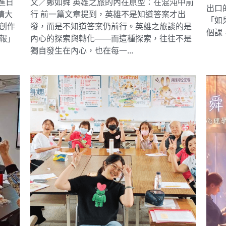
進日
文／鄭如舜 英雄之旅的內在原型：在混沌中前
出口
請大
行 前一篇文章提到，英雄不是知道答案才出
「如
創作
發，而是不知道答案仍前行。英雄之旅談的是
個課
報」
內心的探索與轉化——而這種探索，往往不是
獨自發生在內心，也在每一...