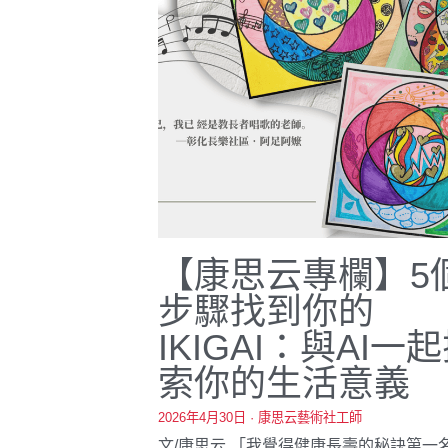
【康思云專欄】5
步驟找到你的
IKIGAI：與AI一
索你的生活意義
2026年4月30日
·
康思云藝術社工師
文/康思云 「我覺得健康長壽的秘訣第一