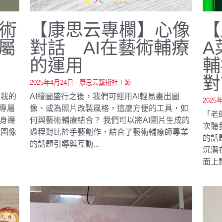
術
【康思云專欄】心像
【
屬
對話 AI在藝術輔療
A
的運用
輔
對
2025年4月24日
·
康思云藝術社工師
，我的
AI繪圖盛行之後，我們可運用AI輕易畫出圖
2025
專屬
像、或為照片改製風格，這麼方便的工具，如
「老
到身邊
何與藝術輔療結合？ 我們可以將AI圖片生成的
次聽
成圖像
過程對比於手藝創作，結合了藝術輔療師專業
的話
的話題引導與互動...
沉潛
面上