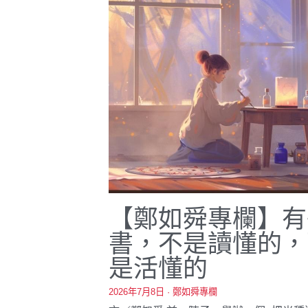
【鄭如舜專欄】有
書，不是讀懂的，
是活懂的
2026年7月8日
·
鄭如舜專欄