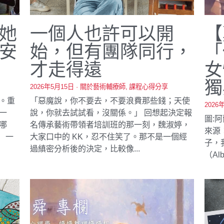
她
一個人也許可以開
【
安
始，但有團隊同行，
「
才走得遠
女
獨
2026年5月15日
·
關於藝術輔療師,
課程心得分享
。重
「惡魔說，你不要去，不要浪費那些錢；天使
2026
一
說，你就去試試看，沒關係。」 回想起決定報
圖:
哪
名傳承藝術帶領者培訓班的那一刻，魏淑婷，
來源
 一
大家口中的 KK，忍不住笑了。那不是一個經
子，
過縝密分析後的決定，比較像...
（Al