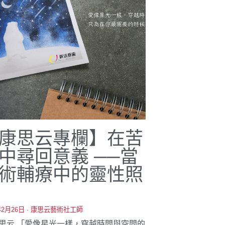
康思云專欄】在苦
中尋回意義 ──當
術輔療中的靈性照
年2月26日
·
康思云藝術社工師
康思云 「愛像星光一樣，穿越時間與空間的