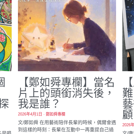
個
【鄭如舜專欄】當名
【
片上的頭銜消失後，
難
起探
我是誰？
藝
顧
2026年4月1日
·
鄭如舜專欄
文/鄭如舜 在用藝術陪伴長輩的時候，偶爾會遇
2026
到這樣的時刻：長輩在互動中一再重提自己過
名是唱
文/