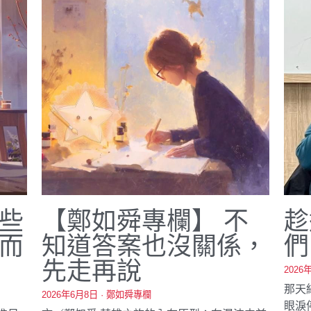
些
【鄭如舜專欄】 不
趁
而
知道答案也沒關係，
們
先走再說
2026
那天
2026年6月8日
·
鄭如舜專欄
眼淚