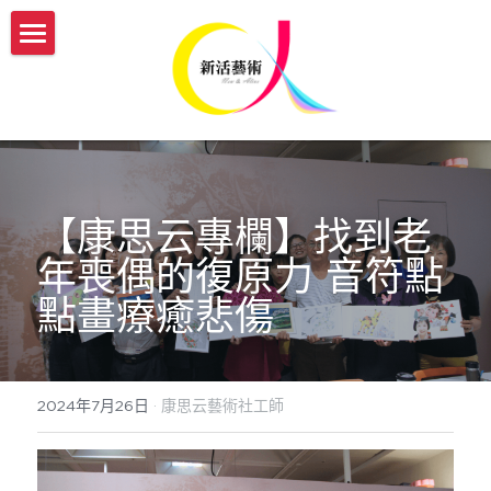
認識新活
服務介紹
我們的故事
新活團隊介紹
開課與活動
傳承藝術服務方案
生命故事書
媒體報導
【實體】傳承藝術帶領者培訓班
【
康思云專欄
】找到老
年喪偶的復原力 音符點
【機構據點】延緩模組與藝術輔療課程
【線上】熟齡活動帶領師資培訓
新活部落格
點畫療癒悲傷
【個人】藝術輔療團體課
【實體/線上】藝術輔療課程、生命故事書
ESG/CSR 企業服務
【個人】到府藝術輔療
年度開課一覽表
english
2024年7月26日
·
康思云藝術社工師
【政府企業】手作舒壓課程
參與志工服務
會員登入
【政府企業】工作坊
幸福AI百寶箱