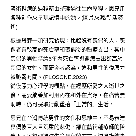
藝術輔療的過程藉由整理過往生命歷程，思兄用
各種創作來呈現記憶中的她。(圖片來源/新活藝
術)
根
據
丹麥一項研究發現，比起沒有喪偶的人，喪
偶者有較高的死亡率和喪偶後的醫療支出，其中
喪偶的男性持續6年內死亡率與醫療支出都高於
喪偶的女性。而研究者認為，這和男性的復原力
較脆弱有關。(PLOSONE,2023)
從
復
原力心理學的觀點，在經歷所愛之人逝世之
後，需要能善加利用內在和外在資源，在痛苦無
助時，仍可採取行動重拾「正常的」生活。
思
兄
在
台灣傳統男性的文化和思維中，不易表達
喪偶後巨大且沉重的悲傷，卻在藝術輔療師的陪