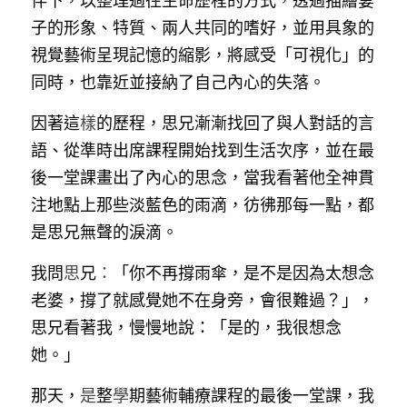
伴下，以整理過往生命歷程的方式，透過描繪妻
子的形象、特質、兩人共同的嗜好，並用具象的
視覺藝術呈現記憶的縮影，將感受「可視化」的
同時，也靠近並接納了自己內心的失落。
因著這
樣
的歷程，思兄漸漸找回了與人對話的言
語、從準時出席課程開始找到生活次序，並在最
後一堂課畫出了內心的思念，當我看著他全神貫
注地點上那些淡藍色的雨滴，彷彿那每一點，都
是思兄無聲的淚滴。
我問
思
兄
：
「你不再撐雨傘，是不是因為太想念
老婆，撐了就感覺她不在身旁，會很難過？」，
思兄看著我，慢慢地說：「是的，我很想念
她。」
那天，
是
整
學
期藝術輔療課程的最後一堂課，我