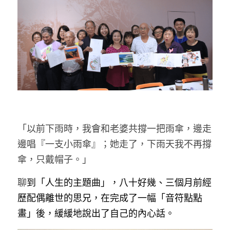
藝術輔療師介紹
色彩動物祝福卡
搜索
數位祝福轉盤
「以前下雨時，我會和老婆共撐一把雨傘，邊走
邊唱『一支小雨傘』；她走了，下雨天我不再撐
傘，只戴帽子。」
聊
到「人生的主題曲」，八十好幾、三個月前經
歷配偶離世的思兄，在完成了一幅「音符點點
畫」後，緩緩地說出了自己的內心話。