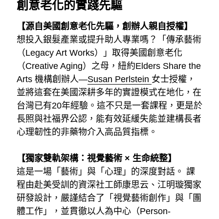
創意老化的實踐先驅
藝術輔療師介紹
色彩動物祝福卡
搜索
【源自美國創意老化先驅，創辦人親自授權】
想投入銀髮產業或提升助人專業嗎？「傳承藝術
數位祝福轉盤
（Legacy Art Works）」取得美國創意老化
（Creative Aging）之母，紐約Elders Share the 
Arts 機構創辦人—
Susan Perlstein 
女士授權，
並將這套在美國深耕多年的實證模式在地化，在
台灣已有20年經驗。這不只是一套課程，更是於
長照與社福界公認，能有效延緩失能並建構長者
心理韌性的非藥物介入高品質指標。
【獨家雙軌架構：視覺藝術 × 生命統整】
這是一場「藝術」與「心理」的深度對話。 課
程由赴美受訓的資深社工師康思云、江明璇獨家
研發設計，嚴謹結合了「視覺藝術創作」與「團
體工作」，並貫徹以人為中心（Person-