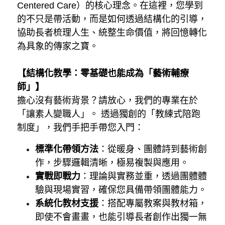
Centered Care）的核心理念。在這裡，您學到
的不只是帶活動，而是如何透過結構化的引導，
協助長者梳理人生、統整生命價值，將回憶轉化
為具象的傳家之寶。
【結構化教學：零基礎也能成為「藝術輔療
師」】
擔心沒有藝術背景？請放心，我們的專業在於
「讓素人變職人」。 透過獨創的「教練式陪跑
制度」，我們手把手帶您入門：
標準化帶領方法
：從暖身、團體詩到藝術創
作，步驟邏輯清晰，極易複製與應用。
實戰即戰力
：理論與實務並重，透過團體體
驗與現場實習，確保您具備帶領團體能力。
系統化教材支援
：搭配專屬教案與教材箱，
即使不會畫畫，也能引導長者創作出獨一無