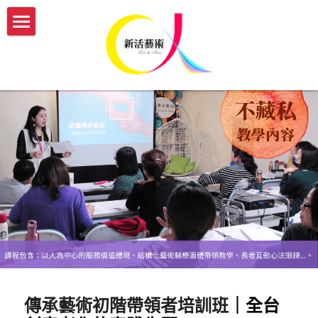
×
部落格分類
認識新活
所有博客分類
服務介紹
我們的故事
最多人閱讀
新活團隊介紹
開課與活動
傳承藝術服務方案
關於藝術輔療師
生命故事書
媒體報導
【實體】傳承藝術帶領者培訓班
防疫新生活
【機構據點】延緩模組與藝術輔療課程
【線上】熟齡活動帶領師資培訓
新活部落格
【個人】藝術輔療團體課
【實體/線上】藝術輔療課程、生命故事書
ESG/CSR 企業服務
【個人】到府藝術輔療
年度開課一覽表
english
【政府企業】手作舒壓課程
參與志工服務
會員登入
傳承藝術初階帶領者培訓班
｜全台
【政府企業】工作坊
幸福AI百寶箱