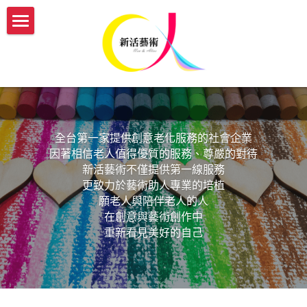
×
部落格分類
認識新活
所有博客分類
服務介紹
我們的故事
最多人閱讀
新活團隊介紹
開課與活動
傳承藝術服務方案
關於藝術輔療師
全台第一家提供創意老化服務的社會企業
生命故事書
媒體報導
【實體】傳承藝術帶領者培訓班
因著相信老人值得優質的服務、尊嚴的對待
防疫新生活
新活藝術不僅提供第一線服務
【機構據點】延緩模組與藝術輔療課程
【線上】熟齡活動帶領師資培訓
新活部落格
更致力於藝術助人專業的培植
願老人與陪伴老人的人
【個人】藝術輔療團體課
【實體/線上】藝術輔療課程、生命故事書
ESG/CSR 企業服務
在創意與藝術創作中
重新看見美好的自己
【個人】到府藝術輔療
年度開課一覽表
english
【政府企業】手作舒壓課程
參與志工服務
會員登入
【政府企業】工作坊
幸福AI百寶箱