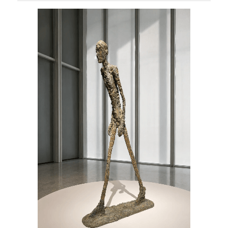
藝術輔療師介紹
色彩動物祝福卡
搜索
數位祝福轉盤