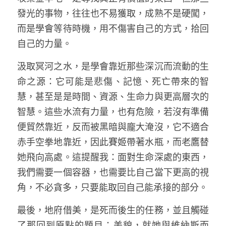
發光的事物，往往也不易獲取，成熟不是硬闖，
而是學會等待時機，用不傷害自己的方式，拾回
自己的力量。
汲取冥河之水，是學會靠近那些深沉而流動的生
命之源：它可能是悲傷、記憶、死亡帶來的智
慧，甚至是是時間、資源、生命力與更高層次的
智慧。這些水流有力量，也有危險，若沒有準備
便貿然靠近，反而被黑暗與龐大淹沒，它不適合
赤手空拳地靠近，因此賽姬帶著水瓶，而老鷹替
她飛向高處。這提醒我：面對生命深處的東西，
我們需要一個容器，也需要比自己當下更高的視
角，不必貪多，只要能取回自己能承接的部分。
最後，地府借美，是死而後生的任務，並且觸碰
了那回到原點的題目：美貌，就她與維納斯而