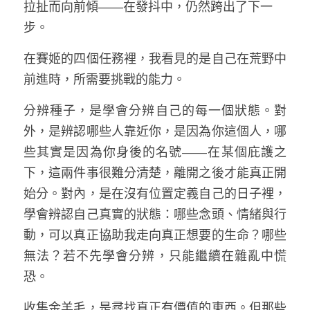
拉扯而向前傾——在發抖中，仍然跨出了下一
步。
在賽姬的四個任務裡，我看見的是自己在荒野中
前進時，所需要挑戰的能力。
分辨種子，是學會分辨自己的每一個狀態。對
外，是辨認哪些人靠近你，是因為你這個人，哪
些其實是因為你身後的名號——在某個庇護之
下，這兩件事很難分清楚，離開之後才能真正開
始分。對內，是在沒有位置定義自己的日子裡，
學會辨認自己真實的狀態：哪些念頭、情緒與行
動，可以真正協助我走向真正想要的生命？哪些
無法？若不先學會分辨，只能繼續在雜亂中慌
恐。
收集金羊毛，是尋找真正有價值的東西。但那些