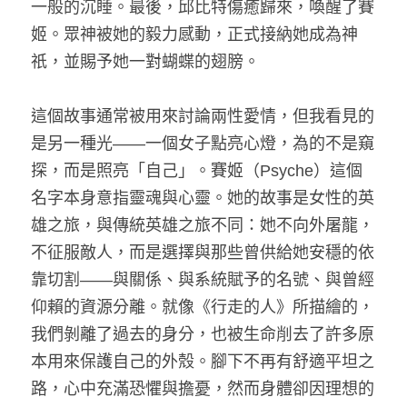
一般的沉睡。最後，邱比特傷癒歸來，喚醒了賽
姬。眾神被她的毅力感動，正式接納她成為神
祇，並賜予她一對蝴蝶的翅膀。
這個故事通常被用來討論兩性愛情，但我看見的
是另一種光——一個女子點亮心燈，為的不是窺
探，而是照亮「自己」。賽姬（Psyche）這個
名字本身意指靈魂與心靈。她的故事是女性的英
雄之旅，與傳統英雄之旅不同：她不向外屠龍，
不征服敵人，而是選擇與那些曾供給她安穩的依
靠切割——與關係、與系統賦予的名號、與曾經
仰賴的資源分離。就像《行走的人》所描繪的，
我們剝離了過去的身分，也被生命削去了許多原
本用來保護自己的外殼。腳下不再有舒適平坦之
路，心中充滿恐懼與擔憂，然而身體卻因理想的