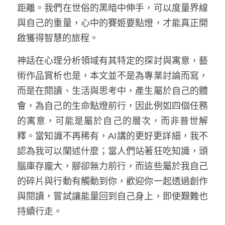
距離。我們在世俗的黑暗中伸手，可以度量界線
與自己的重量，心中的賽姬要點燈，才能真正開
啟獲得智慧的旅程。
神話在心理分析領域有其特定的探討與寓意，藝
術作品賞析也是，本文並不是為專業討論而寫，
而是在閱讀、生活與思考中，產生屬於自己的體
會，為自己的生命點燈前行，因此例如四個任務
的寓意，可能是屬於自己的層次，而非普世解
釋。當知識不再稀有，AI講的更好更詳細，我不
認為我可以闡述什麼；當人們站著狂吃知識，頭
腦庫存龐大，腳卻無力前行，而這些屬於我自己
的碎片與行動有觸動到你，歡迎你一起透過創作
與閱讀，嘗試讓能量回到自己身上，即使艱難也
持續行走。