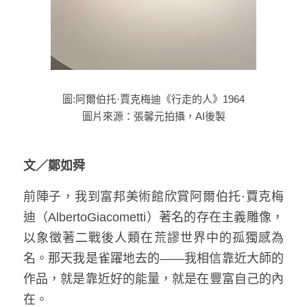
圖:阿爾伯托·賈克梅迪《行走的人》1964
圖片來源：張馨元拍攝，AI後製
文／鄭如舜
前陣子，我到富邦美術館欣賞阿爾伯托·賈克梅
迪（AlbertoGiacometti）著名的存在主義雕像，
以象徵著二戰後人類在荒謬世界中的孤獨感為
名。那天我是雀躍地去的——我相信靠近大師的
作品，就是靠近好的能量，就是在豐富自己的內
在。