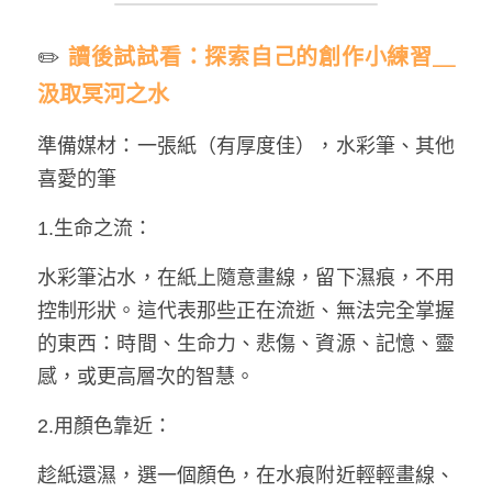
✏️ 
讀後試試看：探索自己的創作小練習＿
汲取冥河之水
準備媒材：一張紙（有厚度佳），水彩筆、其他
喜愛的筆
1.生命之流：
水彩筆沾水，在紙上隨意畫線，留下濕痕，不用
控制形狀。這代表那些正在流逝、無法完全掌握
的東西：時間、生命力、悲傷、資源、記憶、靈
感，或更高層次的智慧。
2.用顏色靠近：
趁紙還濕，選一個顏色，在水痕附近輕輕畫線、