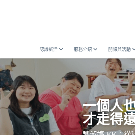
認識新活
服務介紹
開課與活動
一個人
才走得
魏淑婷 KK：