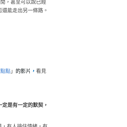
空閒，甚至可以說已經
否還能走出另一條路。
藝點點
」
的影
片
，
看見
一定是有一定的默契，
場，有人接住情緒，有