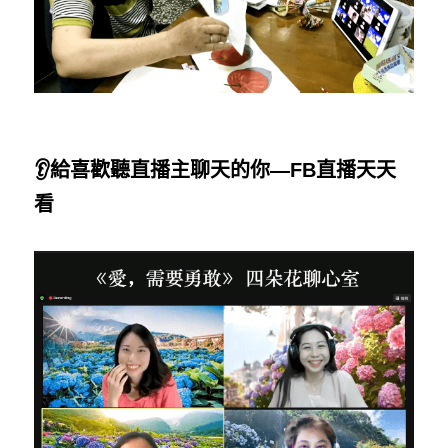
👂給喜歡聽直播主聊天的你—FB直播天天
看