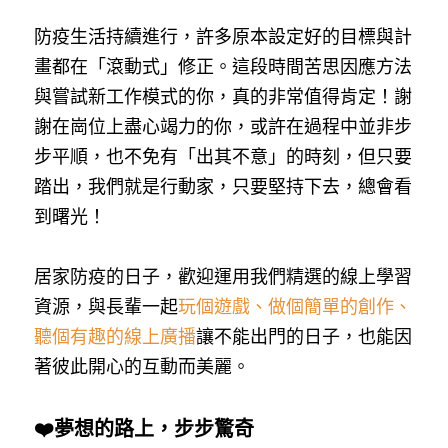
藝術輔療師介紹
防疫生活持續進行，許多原本設定好的目標與計
色彩動物祝福卡
搜索
畫都在「滾動式」修正。這段時間苦思因應方法
數位祝福轉盤
與嘗試新工作模式的你，真的非常值得肯定！謝
謝在崗位上盡心竭力的你，或許在過程中並非步
步平順，也不免有「出其不意」的時刻，但只要
踏出，我們就是行動家，只要堅持下去，總會看
到曙光！
居家防疫的日子，歡迎運用我們精選的線上學習
資源，與長輩一起
玩個遊戲、做個簡單的創作、
聽個有趣的線上廣播
讓不能出門的日子，也能因
著彼此開心的互動而美麗。
❤️夢想的路上，步步驚奇