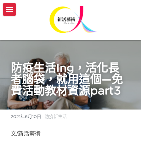
認識新活
服務介紹
我們的故事
新活團隊介紹
開課與活動
傳承藝術服務方案
生命故事書
媒體報導
【實體】傳承藝術帶領者培訓班
防疫生活Ing，活化長
者腦袋，就用這個—免
【機構據點】延緩模組與藝術輔療課程
【線上】熟齡活動帶領師資培訓
新活部落格
費活動教材資源part3
【個人】藝術輔療團體課
【實體/線上】藝術輔療課程、生命故事書
ESG/CSR 企業服務
【個人】到府藝術輔療
年度開課一覽表
english
2021年6月10日
·
防疫新生活
【政府企業】手作舒壓課程
參與志工服務
會員登入
文/新活藝術
【政府企業】工作坊
幸福AI百寶箱