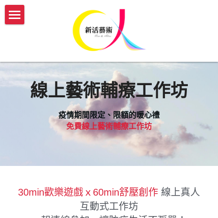
×
部落格分類
認識新活
所有博客分類
服務介紹
我們的故事
最多人閱讀
新活團隊介紹
開課與活動
傳承藝術服務方案
線上藝術輔療工作坊
關於藝術輔療師
生命故事書
媒體報導
【實體】傳承藝術帶領者培訓班
疫情期間限定、限額的暖心禮
防疫新生活
【機構據點】延緩模組與藝術輔療課程
【線上】熟齡活動帶領師資培訓
新活部落格
免費線上藝術輔療工作坊
【個人】藝術輔療團體課
【實體/線上】藝術輔療課程、生命故事書
ESG/CSR 企業服務
【個人】到府藝術輔療
年度開課一覽表
english
【政府企業】手作舒壓課程
參與志工服務
30min歡樂遊戲ｘ60min舒壓創作 
線上真人
會員登入
互動式工作坊
【政府企業】工作坊
幸福AI百寶箱