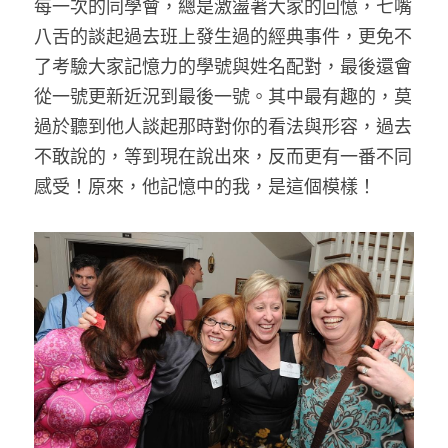
每一次的同學會，總是激盪著大家的回憶，七嘴
藝術輔療師介紹
八舌的談起過去班上發生過的經典事件，更免不
色彩動物祝福卡
搜索
了考驗大家記憶力的學號與姓名配對，最後還會
數位祝福轉盤
從一號更新近況到最後一號。其中最有趣的，莫
過於聽到他人談起那時對你的看法與形容，過去
不敢說的，等到現在說出來，反而更有一番不同
感受！原來，他記憶中的我，是這個模樣！