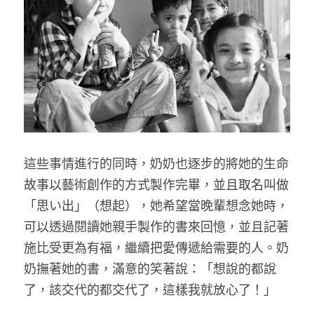
這些事情進行的同時，奶奶也逐步的將她的生命
故事以藝術創作的方式製作完畢，並且取名叫做
「思い出」（想起），她希望當晚輩想念她時，
可以透過閱讀她親手製作的書來回憶，並且記著
施比受更為有福，繼續把愛傳遞給需要的人。奶
奶撫著她的書，滿意的笑著說：「想說的都說
了，該交代的都交代了，這樣我就放心了！」