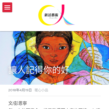
認識新活
服務介紹
我們的故事
新活團隊介紹
開課與活動
傳承藝術服務方案
生命故事書
媒體報導
【實體】傳承藝術帶領者培訓班
【機構據點】延緩模組與藝術輔療課程
【線上】熟齡活動帶領師資培訓
新活部落格
讓人記得你的好
【個人】藝術輔療團體課
【實體/線上】藝術輔療課程、生命故事書
ESG/CSR 企業服務
【個人】到府藝術輔療
年度開課一覽表
english
2018年4月19日
·
暖心小品
【政府企業】手作舒壓課程
參與志工服務
會員登入
文/彭恩寧
【政府企業】工作坊
幸福AI百寶箱