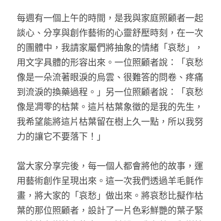
藝術輔療師介紹
每週有一個上午的時間，是我與家庭照顧者一起
色彩動物祝福卡
搜索
談心、分享與創作藝術的心靈舒壓時刻，在一次
數位祝福轉盤
的團體中，我請家屬們將抽象的情緒「哀愁」，
用文字具體的形容出來。一位照顧者說：「哀愁
像是一朵流著眼淚的烏雲、很難答的問卷、疼痛
到流淚的換藥過程。」另一位照顧者說：「哀愁
像是凋零的枯葉。這片枯葉象徵的是我的先生，
我希望能將這片枯葉留在樹上久一點，所以我努
力的讓它不要落下！」
當大家分享完後，每一個人都會將他的故事，運
用藝術創作呈現出來。這一次我們透過羊毛氈作
畫，將大家的「哀愁」做出來。將哀愁比擬作枯
葉的那位照顧者，設計了一片色彩鮮艷的葉子緊