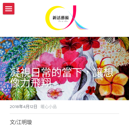
認識新活
服務介紹
我們的故事
新活團隊介紹
開課與活動
傳承藝術服務方案
生命故事書
媒體報導
【實體】傳承藝術帶領者培訓班
凝視日常的當下，讓想
【機構據點】延緩模組與藝術輔療課程
【線上】熟齡活動帶領師資培訓
新活部落格
像力飛翔
【個人】藝術輔療團體課
【實體/線上】藝術輔療課程、生命故事書
ESG/CSR 企業服務
【個人】到府藝術輔療
年度開課一覽表
english
2018年4月12日
·
暖心小品
【政府企業】手作舒壓課程
參與志工服務
會員登入
文/江明璇
【政府企業】工作坊
幸福AI百寶箱