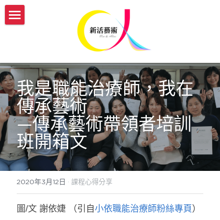
認識新活
服務介紹
我們的故事
新活團隊介紹
開課與活動
傳承藝術服務方案
我是職能治療師，我在
生命故事書
媒體報導
【實體】傳承藝術帶領者培訓班
傳承藝術
—傳承藝術帶領者培訓
【機構據點】延緩模組與藝術輔療課程
【線上】熟齡活動帶領師資培訓
新活部落格
班開箱文
【個人】藝術輔療團體課
【實體/線上】藝術輔療課程、生命故事書
ESG/CSR 企業服務
【個人】到府藝術輔療
年度開課一覽表
english
2020年3月12日
·
課程心得分享
【政府企業】手作舒壓課程
參與志工服務
會員登入
圖/文 謝依婕 （引自
小依職能治療師粉絲專頁
）
【政府企業】工作坊
幸福AI百寶箱