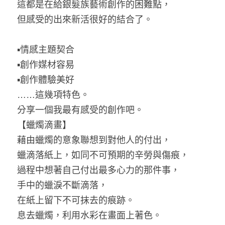
這都是在給銀髮族藝術創作的困難點，
但感受的出來新活很好的結合了。
▪情感主題契合
▪創作媒材容易
▪創作體驗美好
……這幾項特色。
分享一個我最有感受的創作吧。
【蠟燭滴畫】
藉由蠟燭的意象聯想到對他人的付出，
蠟滴落紙上，如同不可預期的辛勞與傷痕，
過程中想著自己付出最多心力的那件事，
手中的蠟淚不斷滴落，
在紙上留下不可抹去的痕跡。
息去蠟燭，利用水彩在畫面上著色。