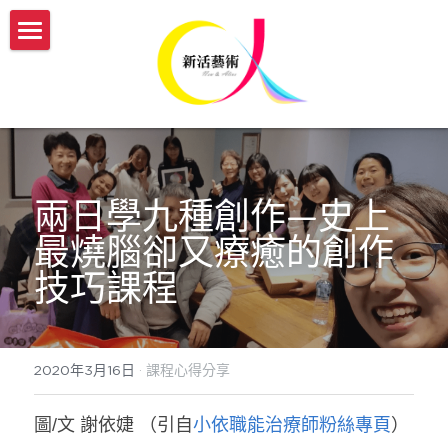
認識新活
服務介紹
我們的故事
新活團隊介紹
開課與活動
傳承藝術服務方案
生命故事書
媒體報導
【實體】傳承藝術帶領者培訓班
兩日學九種創作—史上
最燒腦卻又療癒的創作
【機構據點】延緩模組與藝術輔療課程
【線上】熟齡活動帶領師資培訓
新活部落格
技巧課程
【個人】藝術輔療團體課
【實體/線上】藝術輔療課程、生命故事書
ESG/CSR 企業服務
【個人】到府藝術輔療
年度開課一覽表
english
2020年3月16日
·
課程心得分享
【政府企業】手作舒壓課程
參與志工服務
會員登入
圖/文 謝依婕 （引自
小依職能治療師粉絲專頁
）
【政府企業】工作坊
幸福AI百寶箱