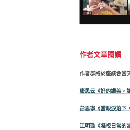
作者文章閱讀
作者群將於座談會當
康思云《好的讚美，
彭恩寧《當眼淚落下
江明璇《凝視日常的