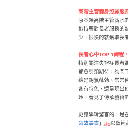
高階主管變身照顧服
原本領高階主管薪水
抱持著對長者服務的
少，很快的就獲取長
長者心中
TOP 1
課程
特別關注失智症長者
都會引頸期待，詢問
總是朝氣蓬勃、常常
各有特色，還呈現出
玲，看見了傳承藝術
更讓學玲驚喜的，是
命故事書
」
以藝術
註2