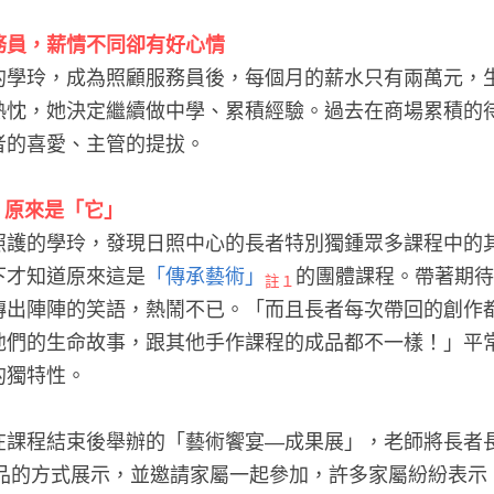
務員，薪情不同卻有好心情
的學玲，成為照顧服務員後，每個月的薪水只有兩萬元，
熱忱，她決定繼續做中學、累積經驗。過去在商場累積的
者的喜愛、主管的提拔。
，原來是「它」
照護的學玲，發現日照中心的長者特別獨鍾眾多課程中的
下才知道原來這是
「傳承藝術」
的團體課程。帶著期待
註１
傳出陣陣的笑語，熱鬧不已。「而且長者每次帶回的創作
他們的生命故事，跟其他手作課程的成品都不一樣！」平
的獨特性。
在課程結束後舉辦的「藝術饗宴—成果展」，老師將長者長
品的方式展示，並邀請家屬一起參加，許多家屬紛紛表示