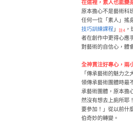
在這裡，素人也能變
原本擔心不是藝術科
任何一位「素人」搖
技巧訓練課程
」
，
註4
者在創作中更得心應
對藝術的自信心，體
全神貫注好專心，兩
「傳承藝術的魅力之
領傳承藝術團體時最
承藝術團體，原本擔
然沒有想去上廁所耶
要參加！」從以前什
伯奇妙的轉變。