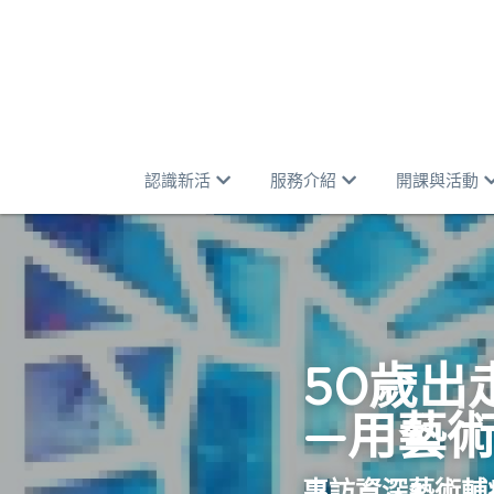
認識新活
服務介紹
開課與活動
50歲出
—用藝
專訪資深藝術輔