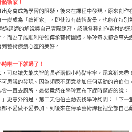
身藝術家！
班出身會成為學習的阻礙，後來在課程中發現，原來創作
身一變成為「藝術家」，即使沒有藝術背景，也能在特別
透過講師的解說與自己實際練習，認識各種創作素材的運
手。而為了能順利帶領傳承藝術團體，學玲每次都會事先
會到藝術療癒心靈的美好。
小時咻一下就過了！
大，可以讓失能失智的長者兩個小時黏牢牢，還意猶未盡
不可思議的發現。因為頻尿不願意參加任何活動的曾伯伯
心會一直去廁所，最後竟然在學玲宣布下課時驚訝的說：
！」更意外的是，第二天伯伯主動去找學玲詢問：「下一
麼都不愛做不愛參加，到後來在傳承藝術課程裡全部自己