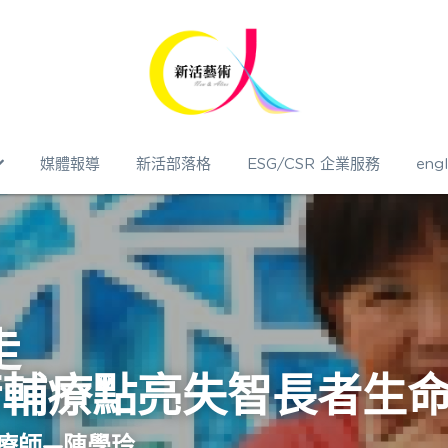
媒體報導
新活部落格
ESG/CSR 企業服務
engl
走
術輔療點亮失智長者生
療師—陳學玲