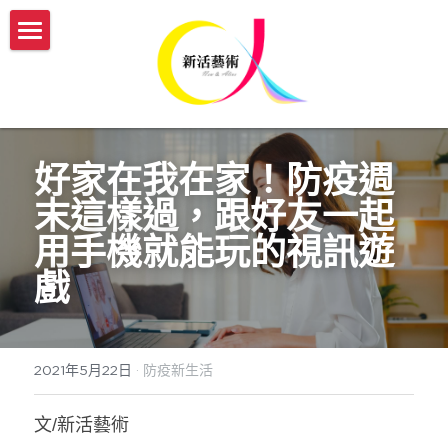
認識新活
服務介紹
我們的故事
新活團隊介紹
開課與活動
傳承藝術服務方案
好家在我在家！防疫週
生命故事書
媒體報導
【實體】傳承藝術帶領者培訓班
末這樣過，跟好友一起
用手機就能玩的視訊遊
【機構據點】延緩模組與藝術輔療課程
【線上】熟齡活動帶領師資培訓
新活部落格
戲
【個人】藝術輔療團體課
【實體/線上】藝術輔療課程、生命故事書
ESG/CSR 企業服務
【個人】到府藝術輔療
年度開課一覽表
english
2021年5月22日
·
防疫新生活
【政府企業】手作舒壓課程
參與志工服務
會員登入
文/新活藝術
【政府企業】工作坊
幸福AI百寶箱