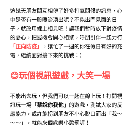
藝術輔療師介紹
這幾天朋友間互相傳了好多打氣問候的訊息，心
色彩動物祝福卡
搜索
中是否有一股暖流湧出呢？不能出門見面的日
數位祝福轉盤
子，就改用線上相見吧！讓我們暫時放下對疫情
的憂心，把握機會開心相聚，呼朋引伴一起力行
「正向防疫」
，讓忙了一週的你在假日有好的充
電，繼續面對接下來的挑戰：）
😊玩個視訊遊戲，大笑一場
不能出去玩，但我們可以一起在線上玩！打開視
訊玩一場
「禁說你我他」
的遊戲，測試大家的反
應能力，或許能拐到朋友不小心脫口而出「我～
～～」，就能來個歡樂小懲罰喔！