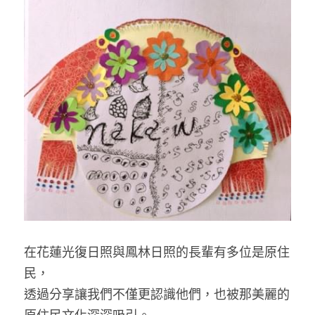
藝術輔療師介紹
色彩動物祝福卡
搜索
數位祝福轉盤
在花蓮光復日照與鳳林日照的長輩有多位是原住
民，
透過分享讓我們不僅更認識他們，也被那美麗的