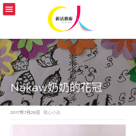
認識新活
服務介紹
我們的故事
新活團隊介紹
開課與活動
傳承藝術服務方案
生命故事書
媒體報導
【實體】傳承藝術帶領者培訓班
【機構據點】延緩模組與藝術輔療課程
【線上】熟齡活動帶領師資培訓
新活部落格
Nakaw奶奶的花冠
【個人】藝術輔療團體課
【實體/線上】藝術輔療課程、生命故事書
ESG/CSR 企業服務
【個人】到府藝術輔療
年度開課一覽表
english
2017年7月26日
·
暖心小品
【政府企業】手作舒壓課程
參與志工服務
會員登入
【政府企業】工作坊
幸福AI百寶箱