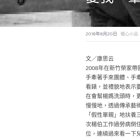
2018年8月20日
·
暖心小品
文／康思云
2008年在新竹榮家
手牽著手來團體、手
看錶，並禮貌地表示
在會幫楊媽洗頭時，
慢慢地，透過傳承藝
「假性單親」地扶養
次楊伯工作過勞病倒
位，連繞過來看一下