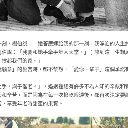
一刻，楊伯說：「她答應嫁給我的那一刻，我漂泊的人生
楊伯說：「我要和她手牽手步入天堂。」；談到這一生想
，撐起我們的家。」
我願意」的誓言時，都不禁想，「愛你一輩子」這個承諾
之手，與子偕老。」，婚姻裡總有許多不為人知的辛酸和
雨和辛苦，而是因為在每一次擦乾眼淚後，都再次決定要
苦，享受年老時甜蜜的果實。