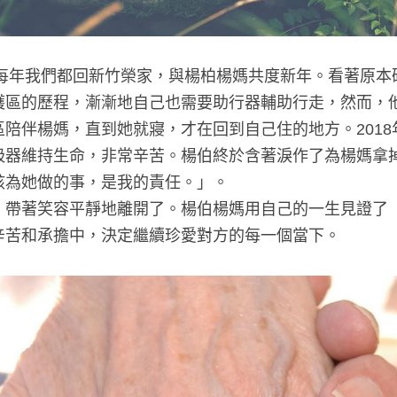
，每年我們都回新竹榮家，與楊柏楊媽共度新年。看著原
護區的歷程，漸漸地自己也需要助行器輔助行走，然而，
陪伴楊媽，直到她就寢，才在回到自己住的地方。201
吸器維持生命，非常辛苦。楊伯終於含著淚作了為楊媽拿
該為她做的事，是我的責任。」。
，帶著笑容平靜地離開了。楊伯楊媽用自己的一生見證了
辛苦和承擔中，決定繼續珍愛對方的每一個當下。