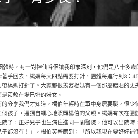
帶團體時，有一對神仙眷侶讓我印象深刻，他們是八十多
牽著手回去，楊媽每天四點需要打針，團體每進行到3：4
要帶楊媽打針了。大家都很羨慕楊媽有一個那麼體貼的丈
更是羨煞在場已婚的婦女。
術的分享我們才知道，楊伯年輕時在軍中身居要職，很少
三個孩子，還獨自細心地照顧楊伯的父親。楊媽有次在團
住院了，正好兒子也生病住進同一間醫院，他可以出院時
兒子都沒有！」，楊伯笑著應到：「所以我現在要好好補