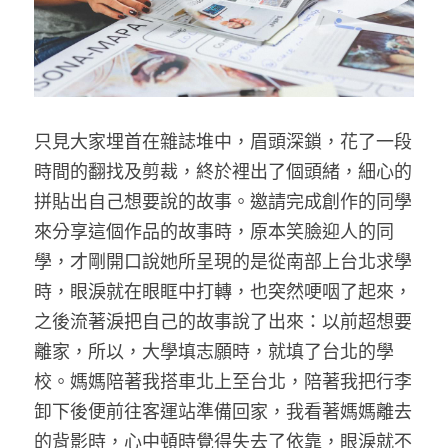
只見大家埋首在雜誌堆中，眉頭深鎖，花了一段
時間的翻找及剪裁，終於裡出了個頭緒，細心的
拼貼出自己想要說的故事。邀請完成創作的同學
來分享這個作品的故事時，原本笑臉迎人的同
學，才剛開口說她所呈現的是從南部上台北求學
時，眼淚就在眼眶中打轉，也突然哽咽了起來，
之後流著淚把自己的故事說了出來：以前超想要
離家，所以，大學填志願時，就填了台北的學
校。媽媽陪著我搭車北上至台北，陪著我把行李
卸下後便前往客運站準備回家，我看著媽媽離去
的背影時，心中頓時覺得失去了依靠，眼淚就不