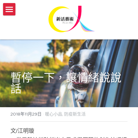
認識新活
服務介紹
我們的故事
新活團隊介紹
開課與活動
傳承藝術服務方案
生命故事書
媒體報導
【實體】傳承藝術帶領者培訓班
暫停一下，讓情緒說說
【機構據點】延緩模組與藝術輔療課程
【線上】熟齡活動帶領師資培訓
新活部落格
話
【個人】藝術輔療團體課
【實體/線上】藝術輔療課程、生命故事書
ESG/CSR 企業服務
【個人】到府藝術輔療
年度開課一覽表
english
2018年11月29日
·
暖心小品,
防疫新生活
【政府企業】手作舒壓課程
參與志工服務
會員登入
文/江明璇
【政府企業】工作坊
幸福AI百寶箱