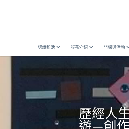
認識新活
服務介紹
開課與活動
歷經人
遊—創