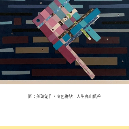
圖：美玲創作，冷色拼貼—人生高山低谷