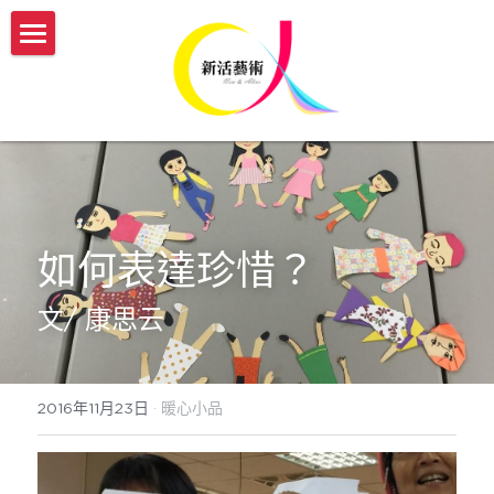
認識新活
服務介紹
我們的故事
新活團隊介紹
開課與活動
傳承藝術服務方案
生命故事書
媒體報導
【實體】傳承藝術帶領者培訓班
如何表達珍惜？
【機構據點】延緩模組與藝術輔療課程
【線上】熟齡活動帶領師資培訓
新活部落格
文/ 康思云
【個人】藝術輔療團體課
【實體/線上】藝術輔療課程、生命故事書
ESG/CSR 企業服務
【個人】到府藝術輔療
年度開課一覽表
english
2016年11月23日
·
暖心小品
【政府企業】手作舒壓課程
參與志工服務
會員登入
【政府企業】工作坊
幸福AI百寶箱