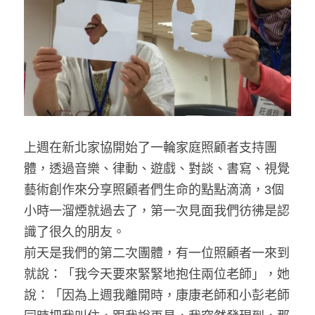
藝術輔療師介紹
色彩動物祝福卡
搜索
數位祝福轉盤
上週在新北家協開始了一輪家庭照顧者支持團
體，透過音樂、律動、遊戲、對談、書寫、視覺
藝術創作來分享照顧者們生命的點點滴滴，3個
小時一溜煙就過去了，第一次見面我們彷彿是認
識了很久的朋友。
前天是我們的第二次團體，有一位照顧者一來到
就說：「我今天要來緊緊地抱住兩位老師」，她
說：「因為上週我離開時，康康老師和小彭老師